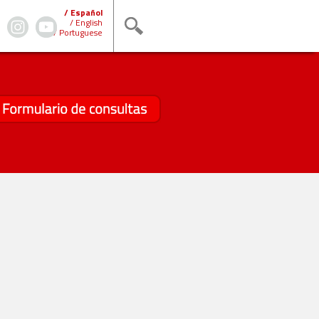
/ Español
/ English
/ Portuguese