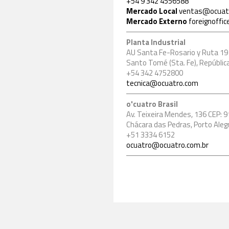
+54 9 342 4556588
Mercado Local
ventas@ocuat
Mercado Externo
foreignoffi
Planta Industrial
AU Santa Fe-Rosario y Ruta 19
Santo Tomé (Sta. Fe), Repúblic
+54 342 4752800
tecnica@ocuatro.com
o'cuatro Brasil
Av. Teixeira Mendes, 136 CEP: 
Chácara das Pedras, Porto Alegre
+51 3334 6152
ocuatro@ocuatro.com.br