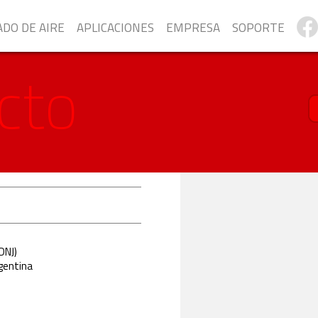
ADO DE AIRE
APLICACIONES
EMPRESA
SOPORTE
cto
DNJ)
rgentina