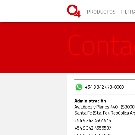
PRODUCTOS
FILTR
Conta
+54 9 342 473-8003
Administración
Av. López y Planes 4401 (S3000
Santa Fe (Sta. Fe), República A
+54 9 342 4561515
+54 9 342 4556587