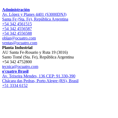
Administración
Av. López y Planes 4401 (S3000DNJ)
Santa Fe (Sta. Fe), República Argentina
+54 342 4561515
+54 342 4556587
+54 342 4556588
oblan@ocuatro.com
ventas@ocuatro.com
Planta Industrial
AU Santa Fe-Rosario y Ruta 19 (3016)
Santo Tomé (Sta. Fe), República Argentina
+54 342 4752800
tecnica@ocuatro.com
o'cuatro Brasil
Av. Teixeira Mendes, 136 CEP: 91.330-390
Chácara das Pedras, Porto Alegre (RS), Brasil
+51 3334 6152