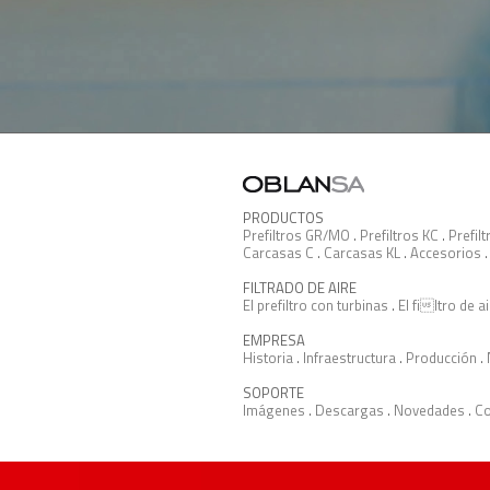
PRODUCTOS
Prefiltros GR/MO
.
Prefiltros KC
.
Prefil
Carcasas C
.
Carcasas KL
.
Accesorios
FILTRADO DE AIRE
El prefiltro con turbinas
.
El filtro de a
EMPRESA
Historia
.
Infraestructura
.
Producción
.
SOPORTE
Imágenes
.
Descargas
.
Novedades
.
Co