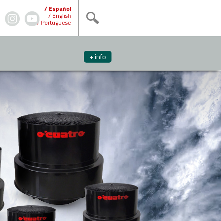
/ Español
/ English
/ Portuguese
+ info