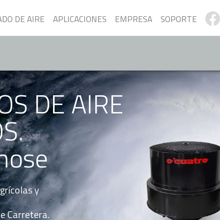
ADO DE AIRE
APLICACIONES
EMPRESA
SOPORTE
OS DE AIRE
S.
lnose
grícolas y
e Carretera.