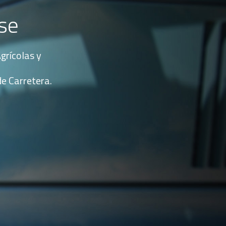
se
Agrícolas y
e Carretera.