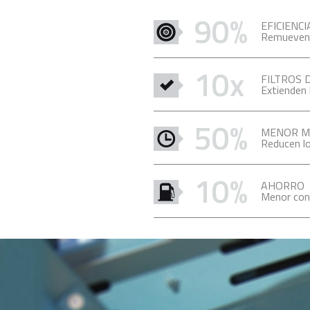
90%
EFICIENCI
Remueven h
10x
FILTROS 
Extienden 
50%
MENOR M
Reducen l
10%
AHORRO
Menor con