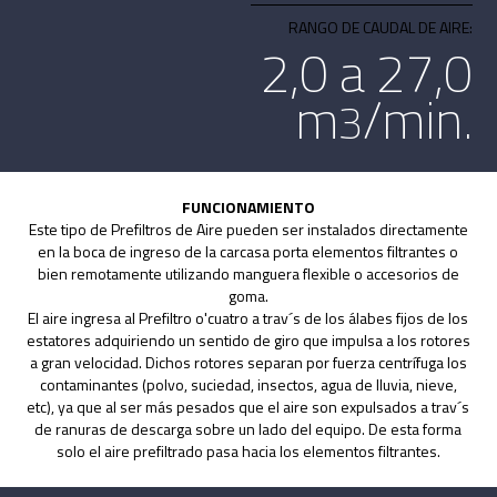
RANGO DE CAUDAL DE AIRE:
2,0 a 27,0
m
/min.
3
FUNCIONAMIENTO
Este tipo de Prefiltros de Aire pueden ser instalados directamente
en la boca de ingreso de la carcasa porta elementos filtrantes o
bien remotamente utilizando manguera flexible o accesorios de
goma.
El aire ingresa al Prefiltro o'cuatro a trav´s de los álabes fijos de los
estatores adquiriendo un sentido de giro que impulsa a los rotores
a gran velocidad. Dichos rotores separan por fuerza centrífuga los
contaminantes (polvo, suciedad, insectos, agua de lluvia, nieve,
etc), ya que al ser más pesados que el aire son expulsados a trav´s
de ranuras de descarga sobre un lado del equipo. De esta forma
solo el aire prefiltrado pasa hacia los elementos filtrantes.