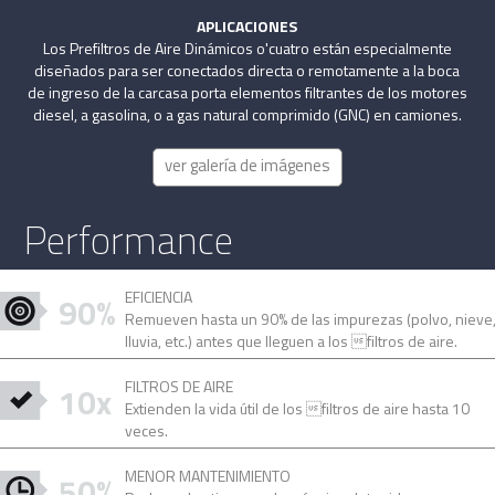
APLICACIONES
Los Prefiltros de Aire Dinámicos o'cuatro están especialmente
diseñados para ser conectados directa o remotamente a la boca
de ingreso de la carcasa porta elementos filtrantes de los motores
diesel, a gasolina, o a gas natural comprimido (GNC) en camiones.
ver galería de imágenes
Performance
EFICIENCIA
90%
Remueven hasta un 90% de las impurezas (polvo, nieve
lluvia, etc.) antes que lleguen a los filtros de aire.
FILTROS DE AIRE
10x
Extienden la vida útil de los filtros de aire hasta 10
veces.
MENOR MANTENIMIENTO
50%